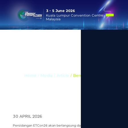
3 - 5 June 2026
Kuala Lumpur Convention Centre,
Malaysia
Media
Home
/ Media /
Article
/ Bernama News
30 APRIL 2026
Persidangan ETCon26 akan berlangsung dari 3 hingga 5 Jun