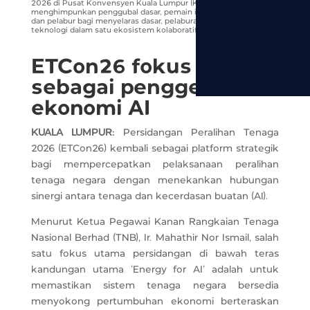
2026 di Pusat Konvensyen Kuala Lumpur (KLCC),
menghimpunkan penggubal dasar, pemain industri, utiliti tenaga
dan pelabur bagi menyelaras dasar, pelaburan serta inovasi
teknologi dalam satu ekosistem kolaboratif.
ETCon26 fokus tenaga
sebagai penggerak
ekonomi AI
KUALA LUMPUR:
Persidangan Peralihan Tenaga
2026 (ETCon26) kembali sebagai platform strategik
bagi mempercepatkan pelaksanaan peralihan
tenaga negara dengan menekankan hubungan
sinergi antara tenaga dan kecerdasan buatan (AI).
Menurut Ketua Pegawai Kanan Rangkaian Tenaga
Nasional Berhad (TNB), Ir. Mahathir Nor Ismail, salah
satu fokus utama persidangan di bawah teras
kandungan utama ‘Energy for AI’ adalah untuk
memastikan sistem tenaga negara bersedia
menyokong pertumbuhan ekonomi berteraskan