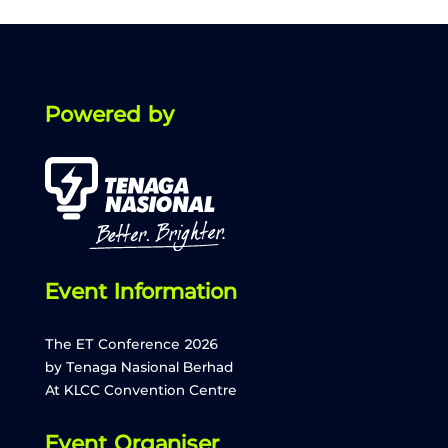
Powered by
Event Information
The ET Conference 2026
by Tenaga Nasional Berhad
ETCon26 Assistant
AI Agent
At KLCC Convention Centre
Hello! How can I assist you today? ☺️
Event Organiser